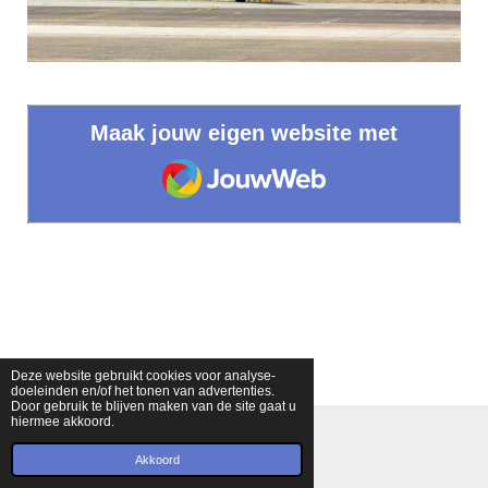
Maak jouw eigen website met
JouwWeb
Deze website gebruikt cookies voor analyse-
doeleinden en/of het tonen van advertenties.
Door gebruik te blijven maken van de site gaat u
hiermee akkoord.
© 2022 - 2026 Fokkernews
Powered by
JouwWeb
Akkoord