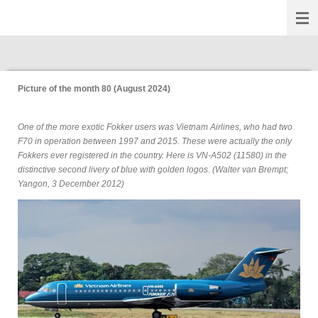
Fokkernews
Ga
direct
naar
de
hoofdinhoud
Picture of the month 80 (August 2024)
One of the more exotic Fokker users was Vietnam Airlines, who had two
F70 in operation between 1997 and 2015. These were actually the only
Fokkers ever registered in the country. Here is VN-A502 (11580) in the
distinctive second livery of blue with golden logos. (Walter van Brempt;
Yangon, 3 December 2012)